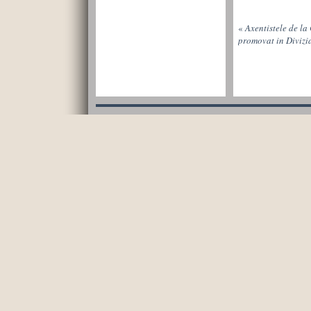
«
Axentistele de l
promovat in Divizia