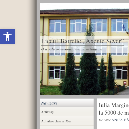
Deschide bara de unelte
Liceul Teoretic „Axente Sever”
O școală prietenoasă deschisă tuturor!
Navigare
Iulia Margin
la 5000 de m
Activități
ANCA P
De către
Admitere clasa a IX-a