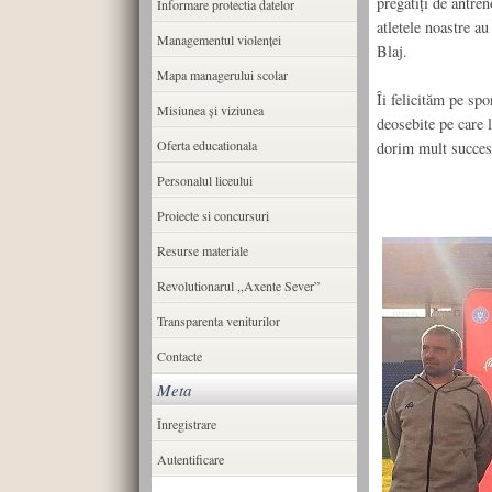
pregătiți de antre
Informare protectia datelor
atletele noastre a
Managementul violenței
Blaj.
Mapa managerului scolar
Îi felicităm pe spo
Misiunea şi viziunea
deosebite pe care l
Oferta educationala
dorim mult succes 
Personalul liceului
Proiecte si concursuri
Resurse materiale
Revolutionarul ,,Axente Sever”
Transparenta veniturilor
Contacte
Meta
Înregistrare
Autentificare