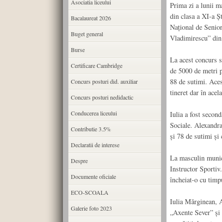
Asociatia liceului
Prima zi a lunii m
din clasa a XI-a Ș
Bacalaureat 2026
Național de Senior
Buget general
Vladimirescu” din
Burse
La acest concurs s
Certificare Cambridge
de 5000 de metri p
88 de sutimi. Aces
Concurs posturi did. auxiliar
tineret dar în acel
Concurs posturi nedidactic
Conducerea liceului
Iulia a fost secon
Sociale. Alexandra
Contributie 3.5%
și 78 de sutimi și 
Declaratii de interese
La masculin munici
Despre
Instructor Sportiv.
Documente oficiale
încheiat-o cu timp
ECO-SCOALA
Iulia Mărginean, A
Galerie foto 2023
„Axente Sever” și 