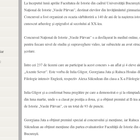
La începutul lunii aprilie Facultatea de Istorie din cadrul Universității Bucureș
Național de Istorie „Vasile Pârvan”, destinat elevilor din învățământul gimnazia
Concursul a fost organizat cu ocazia sărbătoririi a 140 de ani de la nașterea isto
cunoscut arheolog și epigrafist al secolului al XX-lea.
Concursul Național de Istorie „Vasile Pârvan” s-a desfășurat în mediul online, 
pentru fiecare nivel de studiu și supraveghere video, iar subiectele au avut stru
școlare.
iar
c
Între cei 237 de liceeni care au participat la acest concurs s-au aflat și 4 eleve a
„Axente Sever”. Este vorba de Iulia Gligor, Georgiana Jata și Raluca Hoalas di
Filologie intensiv Engleză, respectiv Alexa Sălcudean din clasa a X-a Filologie
Iulia Gligor și-a confirmat buna pregătire pe care a demonstrat-o și la olimpiada
din luna martie, unde s-a clasat pe poziția a doua, și a obținut premiul al II-lea
de Istorie „Vasile Pârvan”, cu un total de 93 de puncte.
Georgiana Jata a obținut premiul special al concursului și mențiune, iar Raluca
Sălcudean au obținut mențiune din partea evaluatorilor Facultății de Istorie din 
București.