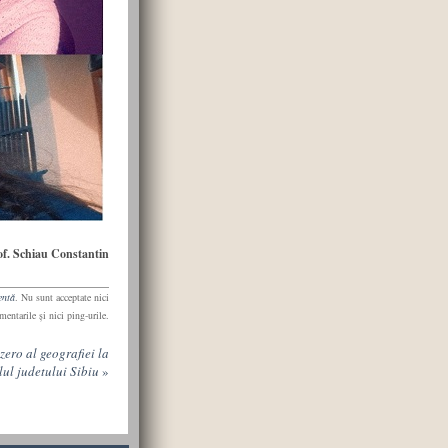
of. Schiau Constantin
entă
. Nu sunt acceptate nici
mentarile şi nici ping-urile.
zero al geografiei la
lul judetului Sibiu
»