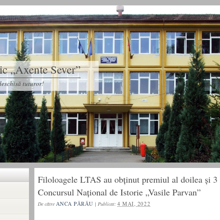
tic „Axente Sever”
eschisă tuturor!
Filoloagele LTAS au obținut premiul al doilea și 3
Concursul Național de Istorie „Vasile Parvan”
ANCA PĂRĂU
4 MAI, 2022
De către
|
Publicat: