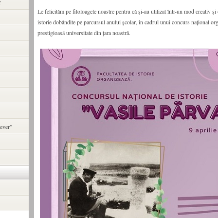
r
Le felicităm pe filoloagele noastre pentru că și-au utilizat într-un mod creativ și
istorie dobândite pe parcursul anului școlar, în cadrul unui concurs național or
prestigioasă universitate din țara noastră.
ever”