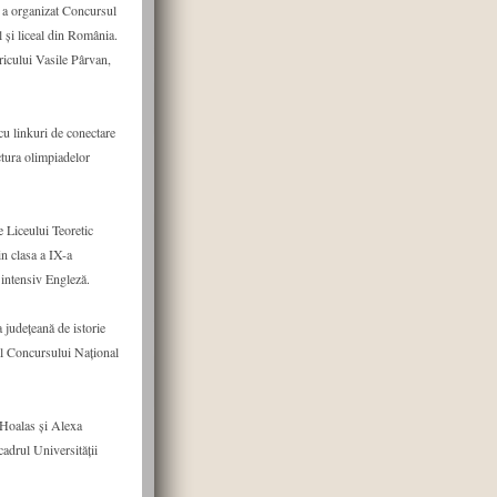
ti a organizat Concursul
l și liceal din România.
ricului Vasile Pârvan,
cu linkuri de conectare
ctura olimpiadelor
le Liceului Teoretic
n clasa a IX-a
 intensiv Engleză.
 județeană de istorie
 al Concursului Național
 Hoalas și Alexa
cadrul Universității