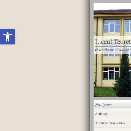
Deschide bara de unelte
Liceul Teore
O școală prietenoasă d
Navigare
Activități
Admitere clasa a IX-a