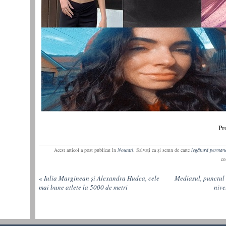
Pr
Acest articol a post publicat în
Noutati
. Salvaţi ca şi semn de carte
legătură perman
co
«
Iulia Marginean și Alexandra Hudea, cele
Mediasul, punctul 
mai bune atlete la 5000 de metri
nive