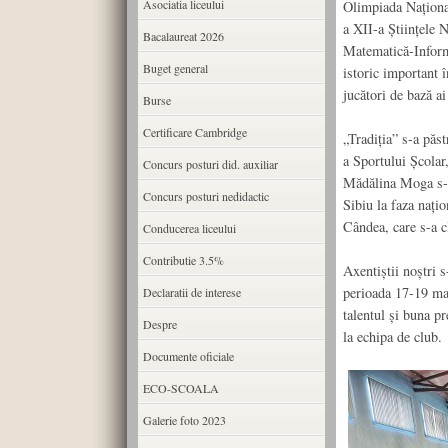
Asociatia liceului
Olimpiada Naționa
a XII-a Științele 
Bacalaureat 2026
Matematică-Informa
Buget general
istoric important 
jucători de bază 
Burse
Certificare Cambridge
„Tradiția” s-a păst
a Sportului Școlar
Concurs posturi did. auxiliar
Mădălina Moga s-au
Concurs posturi nedidactic
Sibiu la faza națio
Cândea, care s-a cl
Conducerea liceului
Contributie 3.5%
Axentiștii noștri s
perioada 17-19 mart
Declaratii de interese
talentul și buna pr
Despre
la echipa de club.
Documente oficiale
ECO-SCOALA
Galerie foto 2023