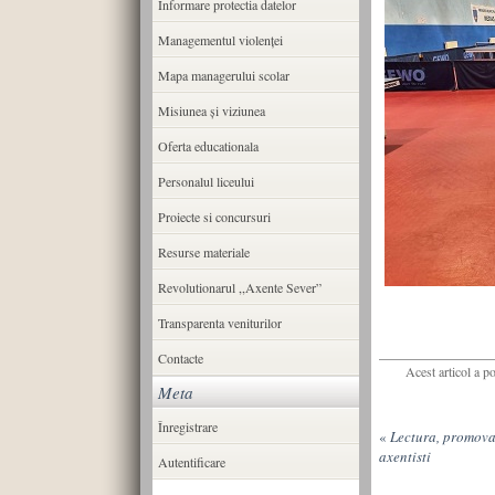
Informare protectia datelor
Managementul violenței
Mapa managerului scolar
Misiunea şi viziunea
Oferta educationala
Personalul liceului
Proiecte si concursuri
Resurse materiale
Revolutionarul ,,Axente Sever”
Transparenta veniturilor
Contacte
Acest articol a p
Meta
Înregistrare
«
Lectura, promovat
axentisti
Autentificare