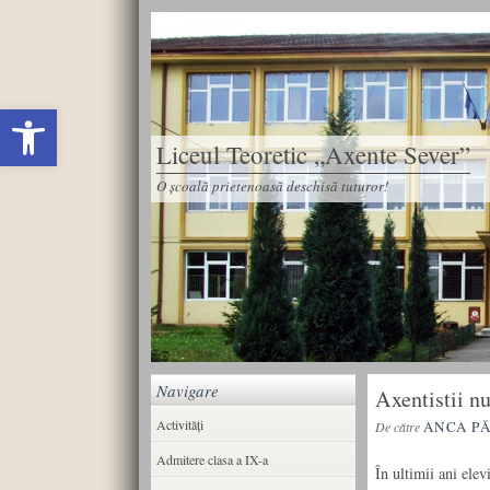
Deschide bara de unelte
Liceul Teoretic „Axente Sever”
O școală prietenoasă deschisă tuturor!
Navigare
Axentistii nu
Activități
ANCA P
De către
Admitere clasa a IX-a
În ultimii ani ele