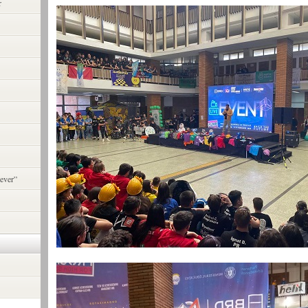
r
ever”