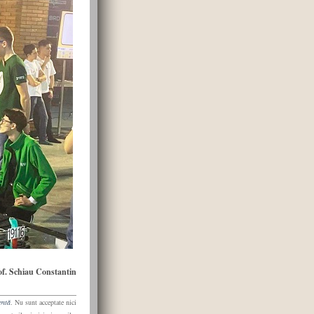
of. Schiau Constantin
entă
. Nu sunt acceptate nici