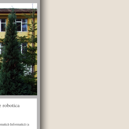
 robotica
tematică-Informatică (a