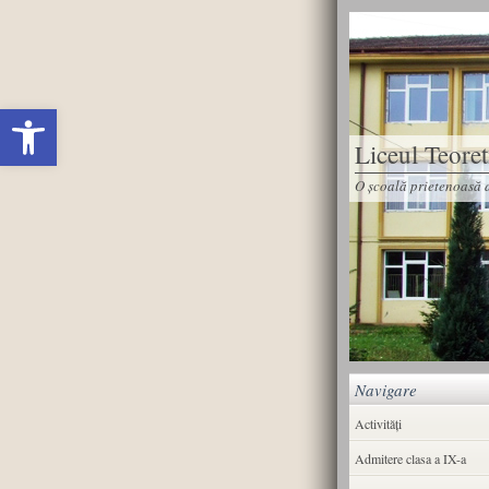
Deschide bara de unelte
Liceul Teore
O școală prietenoasă d
Navigare
Activități
Admitere clasa a IX-a