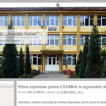
tic „Axente Sever”
eschisă tuturor!
Prima experienta pentru LTASRob la regionalele de
ANCA PĂRĂU
23 FEBRUARIE, 2023
De către
|
Publicat:
Sunt tineri, studioși și pasionați de robotică. Majoritatea sunt în clasele de Ma