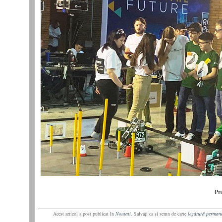
Pr
Acest articol a post publicat în
Noutati
. Salvaţi ca şi semn de carte
legătură perman