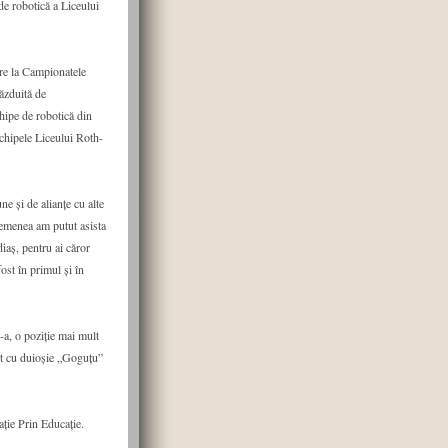
de robotică a Liceului
re la Campionatele
ăzduită de
hipe de robotică din
chipele Liceului Roth-
ne și de alianțe cu alte
semenea am putut asista
iaș, pentru ai căror
ost în primul și în
-a, o poziție mai mult
mit cu duioșie „Goguțu”
ție Prin Educație.