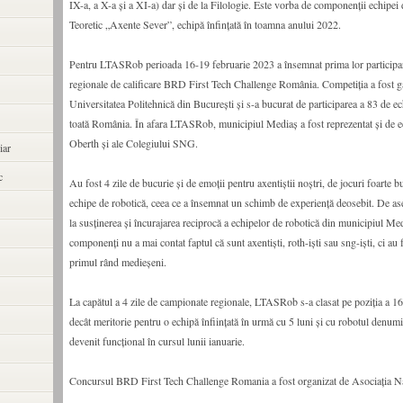
IX-a, a X-a și a XI-a) dar și de la Filologie. Este vorba de componenții echipei 
Teoretic „Axente Sever”, echipă înfințată în toamna anului 2022.
Pentru LTASRob perioada 16-19 februarie 2023 a însemnat prima lor participa
regionale de calificare BRD First Tech Challenge România. Competiția a fost g
Universitatea Politehnică din București și s-a bucurat de participarea a 83 de ec
toată România. În afara LTASRob, municipiul Mediaș a fost reprezentat și de e
Oberth și ale Colegiului SNG.
iar
c
Au fost 4 zile de bucurie și de emoții pentru axentiștii noștri, de jocuri foarte bu
echipe de robotică, ceea ce a însemnat un schimb de experiență deosebit. De a
la susținerea și încurajarea reciprocă a echipelor de robotică din municipiul Med
componenți nu a mai contat faptul că sunt axentiști, roth-iști sau sng-iști, ci au f
primul rând medieșeni.
La capătul a 4 zile de campionate regionale, LTASRob s-a clasat pe poziția a 16
decât meritorie pentru o echipă înființată în urmă cu 5 luni și cu robotul denu
devenit funcțional în cursul lunii ianuarie.
Concursul BRD First Tech Challenge Romania a fost organizat de Asociația Na