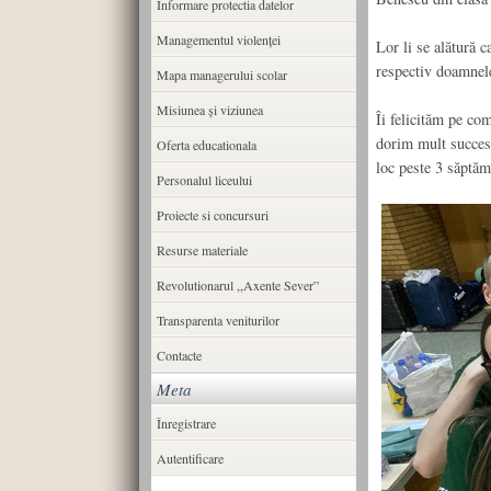
Informare protectia datelor
Managementul violenței
Lor li se alătură c
respectiv doamnel
Mapa managerului scolar
Misiunea şi viziunea
Îi felicităm pe co
dorim mult succes
Oferta educationala
loc peste 3 săptăm
Personalul liceului
Proiecte si concursuri
Resurse materiale
Revolutionarul ,,Axente Sever”
Transparenta veniturilor
Contacte
Meta
Înregistrare
Autentificare