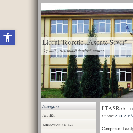
Deschide bara de unelte
Liceul Teoretic „Axente Sever”
O școală prietenoasă deschisă tuturor!
Navigare
LTASRob, in 
Activități
ANCA P
De către
Admitere clasa a IX-a
Componenții echip