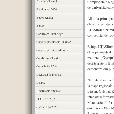
Asociatia liceului
Campionatele Regi
de Universitatea P
Bacalaureat 2026
Buget general
Aflați la prima pa
clasat pe poziția 
Burse
LTASRob a primit p
Certificare Cambridge
competiției de rob
Concurs posturi did. auxiliar
Echipa LTASRob s-
Concurs posturi nedidactic
elevi pasionați de
realitate. „Goguțu
Conducerea liceului
desfășurate la Blaj
Contributie 3.5%
demonstra din plin 
Declaratii de interese
Nu putem să nu-i t
Despre
la etapa regional
Documente oficiale
Bîrsan, Cristian 
intensiv informat
ECO-SCOALA
Matematică-Inform
Galerie foto 2023
din clasa a XI-a M
Benescu din clasa 