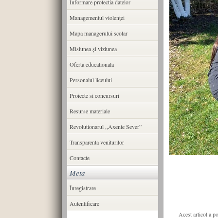
Informare protectia datelor
Managementul violenței
Mapa managerului scolar
Misiunea şi viziunea
Oferta educationala
Personalul liceului
Proiecte si concursuri
Resurse materiale
Revolutionarul ,,Axente Sever”
Transparenta veniturilor
Contacte
Meta
Înregistrare
Autentificare
Acest articol a p