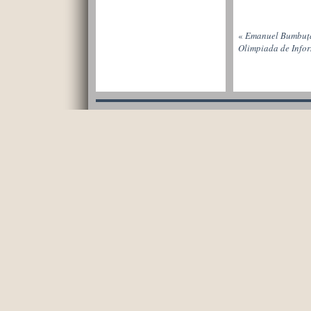
«
Emanuel Bumbuță
Olimpiada de Info