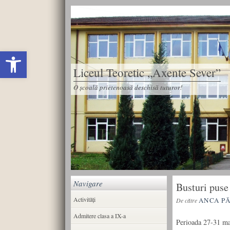
Deschide bara de unelte
Liceul Teoretic „Axente Sever”
O școală prietenoasă deschisă tuturor!
Navigare
Busturi puse
Activități
ANCA P
De către
Admitere clasa a IX-a
Perioada 27-31 ma