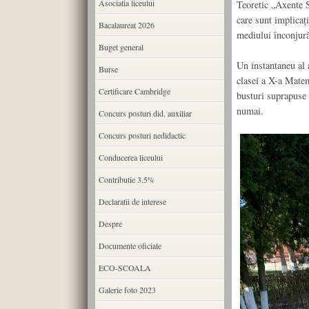
Asociatia liceului
Teoretic „Axente S
care sunt implicați
Bacalaureat 2026
mediului înconjură
Buget general
Un instantaneu al a
Burse
clasei a X-a Matem
Certificare Cambridge
busturi suprapuse c
numai.
Concurs posturi did. auxiliar
Concurs posturi nedidactic
Conducerea liceului
Contributie 3.5%
Declaratii de interese
Despre
Documente oficiale
ECO-SCOALA
Galerie foto 2023