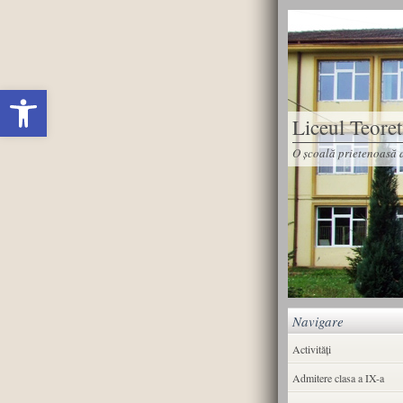
Deschide bara de unelte
Liceul Teore
O școală prietenoasă d
Navigare
Activități
Admitere clasa a IX-a