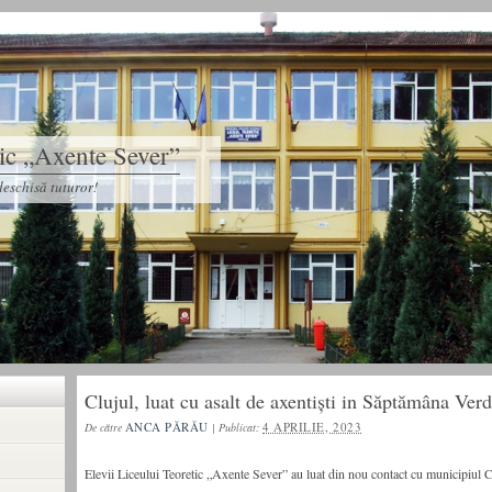
tic „Axente Sever”
eschisă tuturor!
Clujul, luat cu asalt de axentiști in Săptămâna Ver
ANCA PĂRĂU
4 APRILIE, 2023
De către
|
Publicat:
Elevii Liceului Teoretic „Axente Sever” au luat din nou contact cu municipiul 