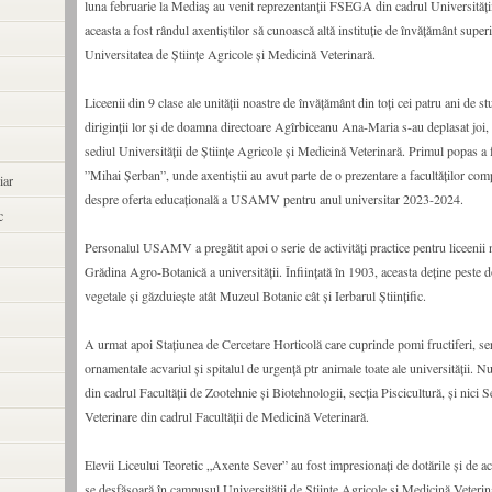
luna februarie la Mediaș au venit reprezentanții FSEGA din cadrul Universități
aceasta a fost rândul axentiștilor să cunoască altă instituție de învățământ super
Universitatea de Științe Agricole și Medicină Veterinară.
Liceenii din 9 clase ale unității noastre de învățământ din toți cei patru ani de stu
diriginții lor și de doamna directoare Agîrbiceanu Ana-Maria s-au deplasat joi,
sediul Universității de Științe Agricole și Medicină Veterinară. Primul popas 
”Mihai Șerban”, unde axentiștii au avut parte de o prezentare a facultăților comp
iar
despre oferta educațională a USAMV pentru anul universitar 2023-2024.
c
Personalul USAMV a pregătit apoi o serie de activități practice pentru liceenii no
Grădina Agro-Botanică a universității. Înființată în 1903, aceasta deţine peste d
vegetale și găzduiește atât Muzeul Botanic cât și Ierbarul Științific.
A urmat apoi Stațiunea de Cercetare Horticolă care cuprinde pomi fructiferi, se
ornamentale acvariul și spitalul de urgență ptr animale toate ale universității. Nu
din cadrul Facultăţii de Zootehnie şi Biotehnologii, secţia Piscicultură, și nici 
Veterinare din cadrul Facultății de Medicină Veterinară.
Elevii Liceului Teoretic „Axente Sever” au fost impresionați de dotările și de acti
se desfășoară în campusul Universității de Științe Agricole și Medicină Veterina