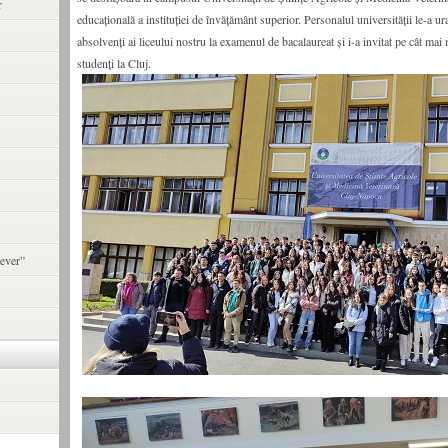
r
educațională a instituției de învățământ superior. Personalul universității le-a ura
absolvenți ai liceului nostru la examenul de bacalaureat și i-a invitat pe cât mai 
studenți la Cluj.
ever”