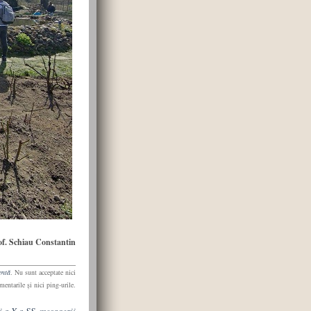
of. Schiau Constantin
entă
. Nu sunt acceptate nici
mentarile şi nici ping-urile.