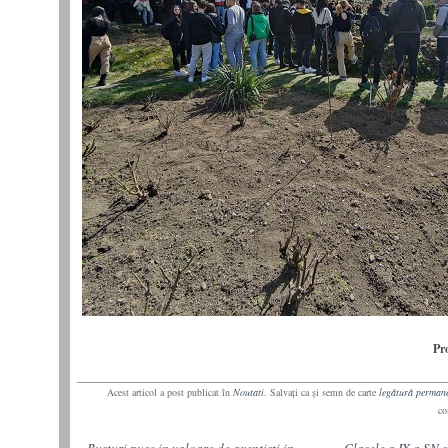
Pr
Acest articol a post publicat în
Noutati
. Salvaţi ca şi semn de carte
legătură perman
co