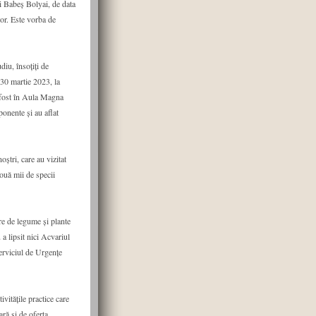
i Babeș Bolyai, de data
ior. Este vorba de
diu, însoțiți de
 30 martie 2023, la
a fost în Aula Magna
onente și au aflat
ștri, care au vizitat
ouă mii de specii
re de legume și plante
 a lipsit nici Acvariul
Serviciul de Urgențe
vitățile practice care
ră și de oferta