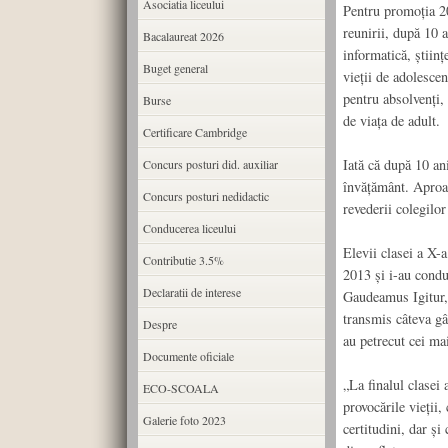
Asociatia liceului
Pentru promoția 20
reunirii, după 10 
Bacalaureat 2026
informatică, științ
Buget general
vieții de adolescen
pentru absolvenți, 
Burse
de viața de adult.
Certificare Cambridge
Iată că după 10 ani
Concurs posturi did. auxiliar
învățământ. Aproap
Concurs posturi nedidactic
revederii colegilor
Conducerea liceului
Elevii clasei a X-
Contributie 3.5%
2013 și i-au condu
Declaratii de interese
Gaudeamus Igitur,
transmis câteva gân
Despre
au petrecut cei ma
Documente oficiale
„La finalul clasei 
ECO-SCOALA
provocările vieții
Galerie foto 2023
certitudini, dar și