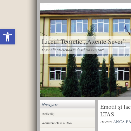
Deschide bara de unelte
Liceul Teoretic „Axente Sever”
O școală prietenoasă deschisă tuturor!
Navigare
Emotii și la
LTAS
Activități
ANCA P
De către
Admitere clasa a IX-a