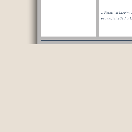
«
Emotii și lacrimi 
promoției 2013 a 