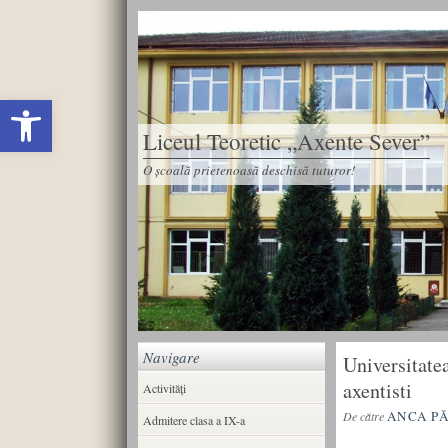
Deschide bara de unelte
Liceul Teoretic „Axente Sever”
O școală prietenoasă deschisă tuturor!
Navigare
Universitatea
axentisti
Activități
ANCA P
De către
Admitere clasa a IX-a