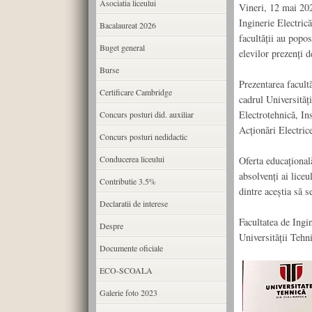
Asociatia liceului
Vineri, 12 mai 202
Inginerie Electric
Bacalaureat 2026
facultății au popos
Buget general
elevilor prezenți 
Burse
Prezentarea facultă
Certificare Cambridge
cadrul Universităț
Electrotehnică, In
Concurs posturi did. auxiliar
Acţionări Electric
Concurs posturi nedidactic
Conducerea liceului
Oferta educațională
absolvenți ai liceu
Contributie 3.5%
dintre aceștia să s
Declaratii de interese
Facultatea de Ingin
Despre
Universității Tehn
Documente oficiale
ECO-SCOALA
Galerie foto 2023