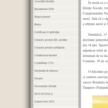
Asociatia liceului
În urmă cu o săpt
Științe Sociale, t
Bacalaureat 2026
Campionatului Nați
Buget general
metri. Iată că o s
a obținut aurul și 
Burse
Certificare Cambridge
Duminică, 13 iul
destinate juniorilo
Concurs posturi did. auxiliar
din 18 țări. Sport
Concurs posturi nedidactic
adjudecat titlul d
Conducerea liceului
dominată de la înc
9 minute, 39 de se
Contributie 3.5%
Declaratii de interese
O felicităm pe Al
și suntem convinși
Despre
succes România la
Documente oficiale
Tampere (Finlanda
ECO-SCOALA
Galerie foto 2023