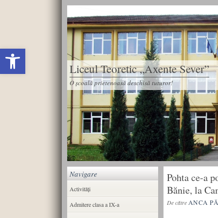
Deschide bara de unelte
Liceul Teoretic „Axente Sever”
O școală prietenoasă deschisă tuturor!
Navigare
Pohta ce-a p
Bănie, la Ca
Activități
ANCA P
De către
Admitere clasa a IX-a