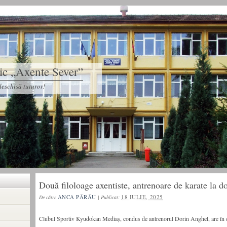
tic „Axente Sever”
eschisă tuturor!
Două filoloage axentiste, antrenoare de karate la d
ANCA PĂRĂU
18 IULIE, 2025
De către
|
Publicat:
Clubul Sportiv Kyudokan Mediaș, condus de antrenorul Dorin Anghel, are în