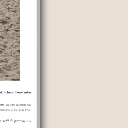
of. Schiau Constantin
entă
. Nu sunt acceptate nici
mentarile şi nici ping-urile.
u șefă de promoție
»