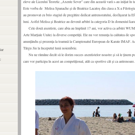
eleve ale Liceului Teoretic „Axente Sever” care din această vară s-au inițiat în ta
Este vorba de Melisa Spanache și de Beatrice Lacatoș din clasa a X-a Filologi
au promovat cu brio stagiul de pregătire dedicat antrenoratului, desfășurat la Efo
luni. Astfel Melisa și Beatrice au devenit arbitri la categoria D în domeniul kar
Cele două axentiste, care abia au împlinit 17 ani, vor activa ca arbitri W
Arte Marțiale Unite) la diverse competiții. Ele nu vor renunța la calitatea de spor
anunțându-și prezența la toamnă la Campionatul European de Karate IMAF. Ace
Târgu Jiu la începutul lunii noiembrie.
iar
Nu ne rămâne decât să le dorim succes axentistelor noastre și să le ținem pum
c
care vor participa în acest an competițional, atât ca sportive cât și ca antrenoare.