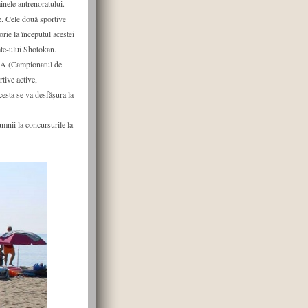
inele antrenoratului.
e. Cele două sportive
rie la începutul acestei
ate-ului Shotokan.
UMA (Campionatul de
tive active,
sta se va desfășura la
nii la concursurile la