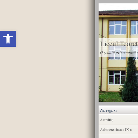
Deschide bara de unelte
Liceul Teore
O școală prietenoasă d
Navigare
Activități
Admitere clasa a IX-a