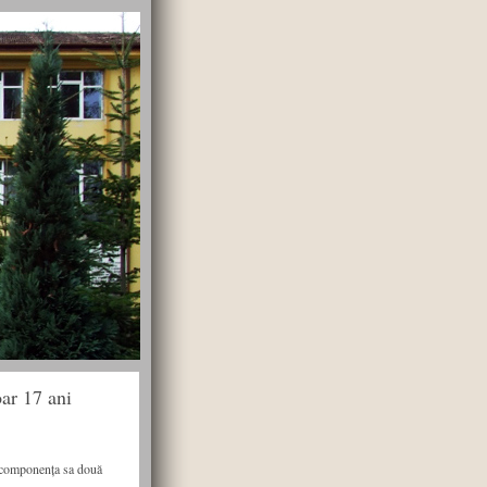
oar 17 ani
 componența sa două