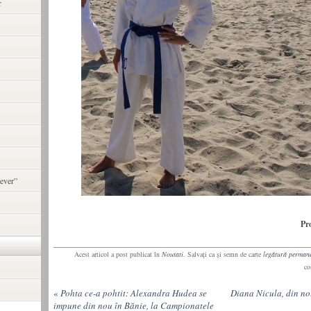
r
ever”
Pr
Acest articol a post publicat în
Noutati
. Salvaţi ca şi semn de carte
legătură perman
co
«
Pohta ce-a pohtit: Alexandra Hudea se
Diana Nicula, din no
impune din nou în Bănie, la Campionatele