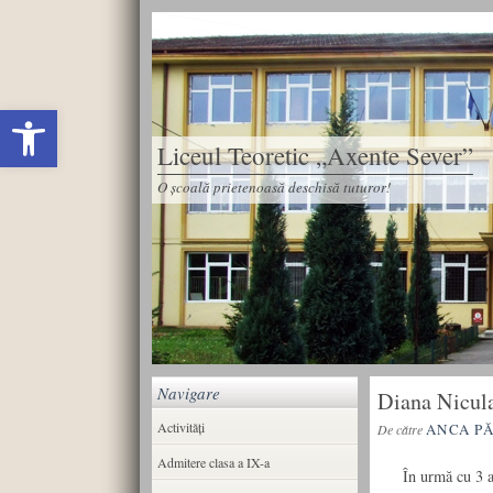
Deschide bara de unelte
Liceul Teoretic „Axente Sever”
O școală prietenoasă deschisă tuturor!
Navigare
Diana Nicula
Activități
ANCA P
De către
Admitere clasa a IX-a
În urmă cu 3 ani 