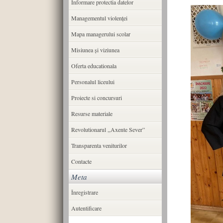
Informare protectia datelor
Managementul violenței
Mapa managerului scolar
Misiunea şi viziunea
Oferta educationala
Personalul liceului
Proiecte si concursuri
Resurse materiale
Revolutionarul ,,Axente Sever”
Transparenta veniturilor
Contacte
Meta
Înregistrare
Autentificare