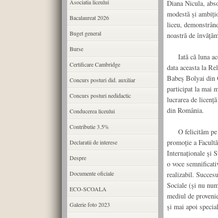
Asociatia liceului
Diana Nicula, absol
modestă și ambițio
Bacalaureat 2026
liceu, demonstrând 
Buget general
noastră de învățăm
Burse
Iată că luna acea
Certificare Cambridge
data aceasta la Rel
Babeș Bolyai din C
Concurs posturi did. auxiliar
participat la mai 
Concurs posturi nedidactic
lucrarea de licenț
din România.
Conducerea liceului
Contributie 3.5%
O felicităm pe șe
promoție a Facultăț
Declaratii de interese
Internaționale și 
Despre
o voce semnificativ
Documente oficiale
realizabil. Succesu
Sociale (și nu numa
ECO-SCOALA
mediul de provenien
Galerie foto 2023
și mai apoi special