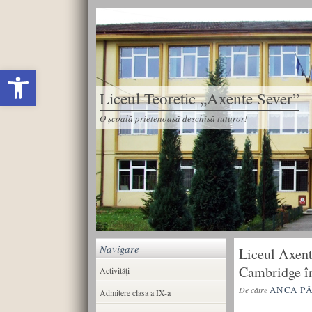
Deschide bara de unelte
Liceul Teoretic „Axente Sever”
O școală prietenoasă deschisă tuturor!
Navigare
Liceul Axent
Cambridge în
Activități
ANCA P
De către
Admitere clasa a IX-a