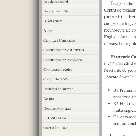
Asociatia liceului
Începând din toa
Centru de pregătir
Bacalaureat 2026
parteneriat cu EE
Buget general
competențe lingvis
recunoscute ale c
Burse
English. Aceste exa
Certificare Cambridge
întreaga lume și d
Concurs posturi did. auxiliar
Examenele Cambrid
Concurs posturi nedidactic
învățământ cât și e
Conducerea liceului
Nivelurile de școl
„Axente Sever” su
Contributie 3.5%
Declaratii de interese
B1 Preliminar
unor texte s
Despre
B2 First (dem
Documente oficiale
limba engleză
C1 Advanced (
ECO-SCOALA
contexte aca
Galerie foto 2023