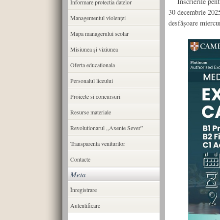
Înscrierile pentr
Informare protectia datelor
30 decembrie 2025
Managementul violenței
desfășoare miercur
Mapa managerului scolar
Misiunea şi viziunea
Oferta educationala
Personalul liceului
Proiecte si concursuri
Resurse materiale
Revolutionarul ,,Axente Sever”
Transparenta veniturilor
Contacte
Meta
Înregistrare
Autentificare