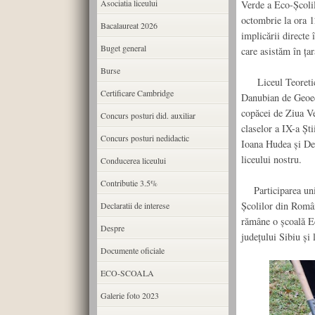
Asociatia liceului
Verde a Eco-Şcolil
octombrie la ora 1
Bacalaureat 2026
implicării directe 
Buget general
care asistăm în ţar
Burse
Liceul Teoretic „
Certificare Cambridge
Danubian de Geoeco
copăcei de Ziua Ve
Concurs posturi did. auxiliar
claselor a IX-a Șt
Concurs posturi nedidactic
Ioana Hudea şi Del
liceului nostru.
Conducerea liceului
Contributie 3.5%
Participarea unită
Şcolilor din Român
Declaratii de interese
rămâne o şcoală Eco
Despre
judeţului Sibiu şi 
Documente oficiale
ECO-SCOALA
Galerie foto 2023