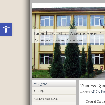
Deschide bara de unelte
Liceul Teoretic „Axente Sever”
O școală prietenoasă deschisă tuturor!
Navigare
Ziua Eco-Șco
Activități
ANCA P
De către
Admitere clasa a IX-a
Centrul Carpato-D