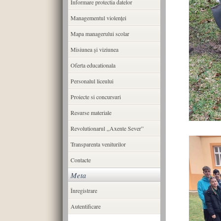
Informare protectia datelor
Managementul violenței
Mapa managerului scolar
Misiunea şi viziunea
Oferta educationala
Personalul liceului
Proiecte si concursuri
Resurse materiale
Revolutionarul ,,Axente Sever”
Transparenta veniturilor
Contacte
Meta
Înregistrare
Autentificare