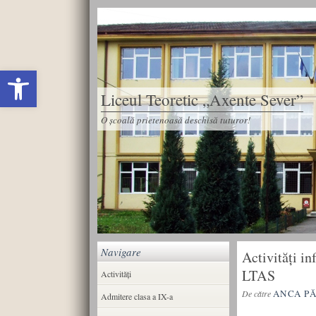
Deschide bara de unelte
Liceul Teoretic „Axente Sever”
O școală prietenoasă deschisă tuturor!
Navigare
Activități in
LTAS
Activități
ANCA P
De către
Admitere clasa a IX-a