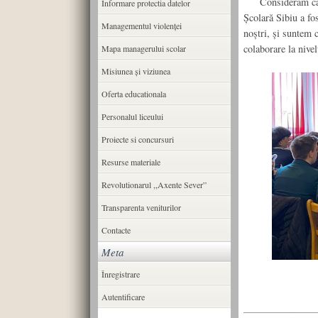
Considerăm că act
Informare protectia datelor
Școlară Sibiu a fos
Managementul violenței
noștri, și suntem 
colaborare la nive
Mapa managerului scolar
Misiunea şi viziunea
Oferta educationala
Personalul liceului
Proiecte si concursuri
Resurse materiale
Revolutionarul ,,Axente Sever”
Transparenta veniturilor
Contacte
Meta
Înregistrare
Autentificare