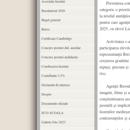
Asociatia liceului
Prevenirea contrav
categoric o priori
Bacalaureat 2026
la nivelul unitățil
Buget general
pentru care agenți
2025, cu elevii Li
Burse
Certificare Cambridge
Activitatea s-a de
participarea elevil
Concurs posturi did. auxiliar
reprezentanții Bir
Concurs posturi nedidactic
creșterea gradului 
Conducerea liceului
expuși, precum și 
risc.
Contributie 3.5%
Declaratii de interese
Agenții Biroului 
imagini, filme și a
Despre
conștientizarea asu
Documente oficiale
juvenilă și implici
liceenilor medieșen
ECO-SCOALA
contravențiilor și
Galerie foto 2023