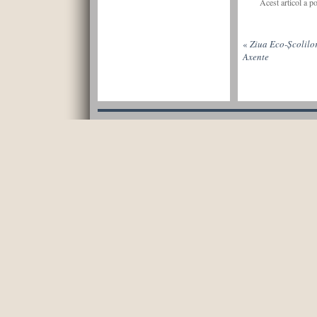
Acest articol a p
«
Ziua Eco-Școlilor
Axente